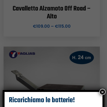
Cavalletto Alzamoto Off Road –
Alto
€
109.00
–
€
115.00
×
Ricarichiamo le batterie!