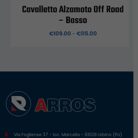
Cavalletto Alzamoto Off Road
– Basso
€
109.00
€
115.00
–
Via Fogliense 37 - loc. Marcella - 61029 Urbino (PU)