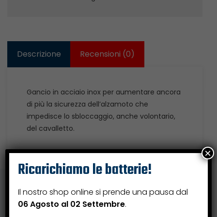
Descrizione
Recensioni (0)
Gancio in acciaio inox per aumentare ancora
di più la sicurezza dell’alzamoto che
impedisce lo sbloccaggio, anche volontario,
del cavalletto.
×
Ricarichiamo le batterie!
Il nostro shop online si prende una pausa dal
06 Agosto al 02 Settembre
.
Prodotti correlati